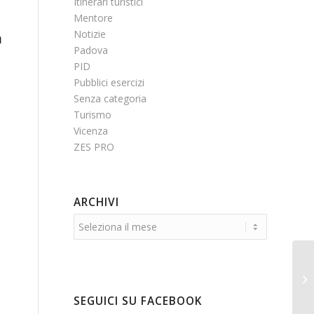
Itinerari turistici
Mentore
Notizie
a
Padova
PID
Pubblici esercizi
Senza categoria
Turismo
Vicenza
ZES PRO
ARCHIVI
WE
OP
TU
SEGUICI SU FACEBOOK