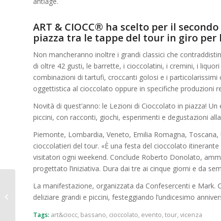
antiage.
ART & CIOCC® ha scelto per il secondo 
piazza tra le tappe del tour in giro per l’
Non mancheranno inoltre i grandi classici che contraddistin
di oltre 42 gusti, le barrette, i cioccolatini, i cremini, i liquo
combinazioni di tartufi, croccanti golosi e i particolarissimi
oggettistica al cioccolato oppure in specifiche produzioni re
Novità di quest’anno: le Lezioni di Cioccolato in piazza! Un 
piccini, con racconti, giochi, esperimenti e degustazioni alla
Piemonte, Lombardia, Veneto, Emilia Romagna, Toscana, Umbr
cioccolatieri del tour. «È una festa del cioccolato itineran
visitatori ogni weekend. Conclude Roberto Donolato, ammin
progettato l’iniziativa. Dura dai tre ai cinque giorni e da sem
La manifestazione, organizzata da Confesercenti e Mark. C
FUORI FIERA PADOVA: LE VISITE
deliziare grandi e piccini, festeggiando l’undicesimo anniv
GUIDATE
Tags:
art&ciocc
,
bassano
,
cioccolato
,
evento
,
tour
,
vicenza