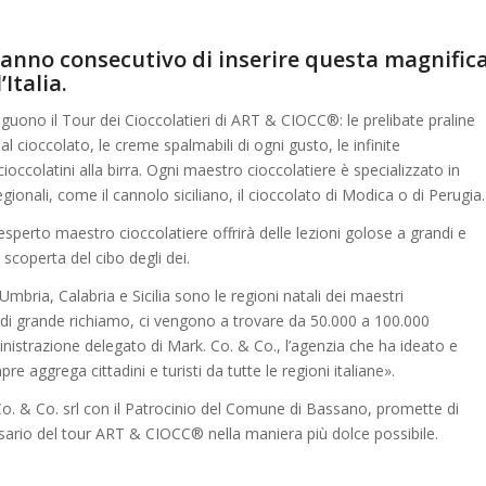
anno consecutivo di inserire questa magnific
Italia.
guono il Tour dei Cioccolatieri di ART & CIOCC®: le prelibate praline
ri al cioccolato, le creme spalmabili di ogni gusto, le infinite
 cioccolatini alla birra. Ogni maestro cioccolatiere è specializzato in
gionali, come il cannolo siciliano, il cioccolato di Modica o di Perugia.
esperto maestro cioccolatiere offrirà delle lezioni golose a grandi e
 scoperta del cibo degli dei.
ia, Calabria e Sicilia sono le regioni natali dei maestri
te di grande richiamo, ci vengono a trovare da 50.000 a 100.000
istrazione delegato di Mark. Co. & Co., l’agenzia che ha ideato e
pre aggrega cittadini e turisti da tutte le regioni italiane».
o. & Co. srl con il Patrocinio del Comune di Bassano, promette di
ersario del tour ART & CIOCC® nella maniera più dolce possibile.