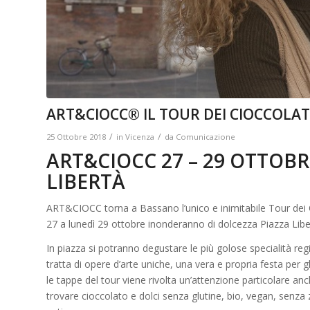
ART&CIOCC® IL TOUR DEI CIOCCOLAT
/
/
25 Ottobre 2018
in
Vicenza
da
Comunicazione
ART&CIOCC 27 – 29 OTTOBR
LIBERTÀ
ART&CIOCC torna a Bassano l’unico e inimitabile Tour dei 
27 a lunedì 29 ottobre inonderanno di dolcezza Piazza Libertà
In piazza si potranno degustare le più golose specialità regi
tratta di opere d’arte uniche, una vera e propria festa per g
le tappe del tour viene rivolta un’attenzione particolare anc
trovare cioccolato e dolci senza glutine, bio, vegan, senza 