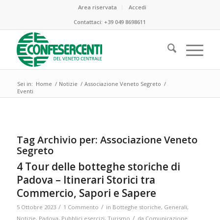
Area riservata
Accedi
Contattaci:
+39 049 8698611
Sei in:
Home
/
Notizie
/
Associazione Veneto Segreto
/
Eventi
Tag Archivio per:
Associazione Veneto
Segreto
4 Tour delle botteghe storiche di
Padova – Itinerari Storici tra
Commercio, Sapori e Sapere
/
/
5 Ottobre 2023
1 Commento
in
Botteghe storiche
,
Generali
,
/
Notizie
,
Padova
,
Pubblici esercizi
,
Turismo
da
Comunicazione