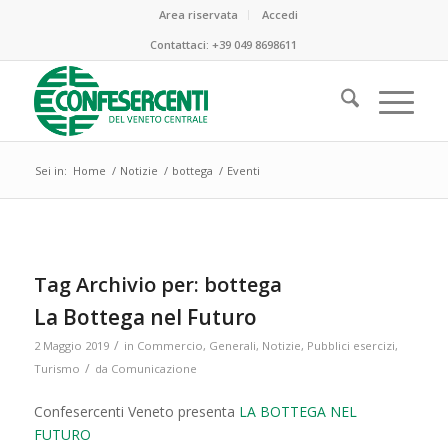
Area riservata
Accedi
Contattaci:
+39 049 8698611
Sei in:
Home
/
Notizie
/
bottega
/
Eventi
Tag Archivio per:
bottega
La Bottega nel Futuro
/
2 Maggio 2019
in
Commercio
,
Generali
,
Notizie
,
Pubblici esercizi
,
/
Turismo
da
Comunicazione
Confesercenti Veneto presenta
LA BOTTEGA NEL
FUTURO