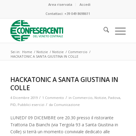
Area riservata
Accedi
Contattaci:
+39 049 8698611
Sei in:
Home
/
Notizie
/
Notizie
/
Commercio
/
HACKATONIC A SANTA GIUSTINA IN COLLE
ha
:
HACKATONIC A SANTA GIUSTINA IN
COLLE
/
/
4 Dicembre 2019
1 Commento
in
Commercio
,
Notizie
,
Padova
,
/
PID
,
Pubblici esercizi
da
Comunicazione
LUNEDI’ 09 DICEMBRE ore 20.30 presso il ristorante
Trattoria Da Bianchi (via Tergola 93 a Santa Giustina in
Colle) si terrà un momento conviviale dedicato alle