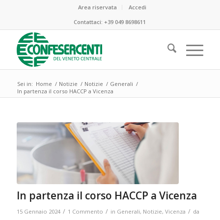
Area riservata
Accedi
Contattaci:
+39 049 8698611
Sei in:
Home
/
Notizie
/
Notizie
/
Generali
/
In partenza il corso HACCP a Vicenza
ha
:
In partenza il corso HACCP a Vicenza
/
/
/
15 Gennaio 2024
1 Commento
in
Generali
,
Notizie
,
Vicenza
da