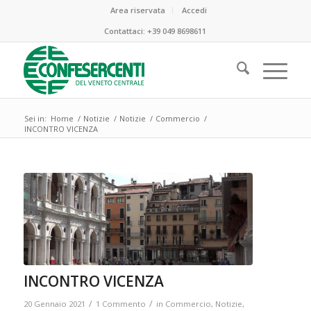
Area riservata
Accedi
Contattaci:
+39 049 8698611
Sei in:
Home
/
Notizie
/
Notizie
/
Commercio
/
INCONTRO VICENZA
ha
:
INCONTRO VICENZA
/
/
20 Gennaio 2021
1 Commento
in
Commercio
,
Notizie
,