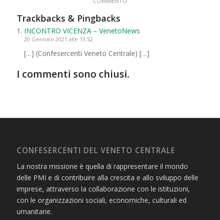
COMMENTO
Trackbacks & Pingbacks
INCONTRO VICENZA – VenetoNews
20 Gennaio 2021 alle 13:52
[…] (Confesercenti Veneto Centrale) […]
I commenti sono chiusi.
CONFESERCENTI DEL VENETO CENTRALE
La nostra missione è quella di rappresentare il mondo
delle PMI e di contribuire alla crescita e allo sviluppo delle
imprese, attraverso la collaborazione con le istituzioni,
con le organizzazioni sociali, economiche, culturali ed
umanitarie.