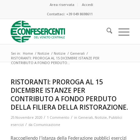
Area riservata
Accedi
Contattaci:
+39 049 8698611
Sei in:
Home
/
Notizie
/
Notizie
/
Generali
/
RISTORANTI: PROROGA AL 15 DICEMBRE ISTANZE PER
CONTRIBUTO A FONDO PERDUTO...
ha
:
RISTORANTI: PROROGA AL 15
DICEMBRE ISTANZE PER
CONTRIBUTO A FONDO PERDUTO
DELLA FILIERA DELLA RISTORAZIONE.
/
/
25 Novembre 2020
1 Commento
in
Generali
,
Notizie
,
Pubblici
/
esercizi
da
Comunicazione
Raccogliendo l’istanza della Federazione pubblici esercizi