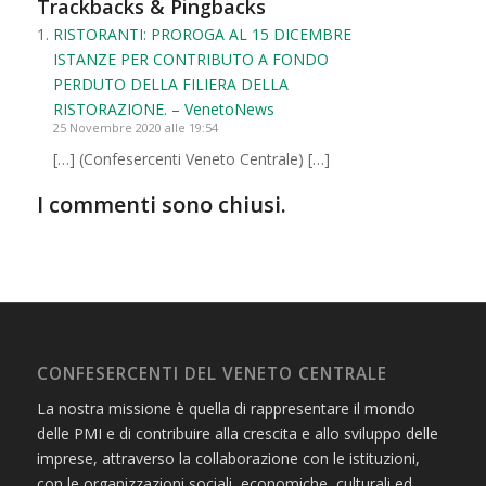
Trackbacks & Pingbacks
RISTORANTI: PROROGA AL 15 DICEMBRE
ISTANZE PER CONTRIBUTO A FONDO
PERDUTO DELLA FILIERA DELLA
RISTORAZIONE. – VenetoNews
25 Novembre 2020 alle 19:54
[…] (Confesercenti Veneto Centrale) […]
I commenti sono chiusi.
CONFESERCENTI DEL VENETO CENTRALE
La nostra missione è quella di rappresentare il mondo
delle PMI e di contribuire alla crescita e allo sviluppo delle
imprese, attraverso la collaborazione con le istituzioni,
con le organizzazioni sociali, economiche, culturali ed