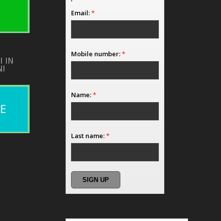
Email:
*
Mobile number:
*
I IN
NI
Name:
*
Last name:
*