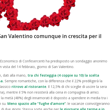
an Valentino comunque in crescita per il
rio Economico di Confesercenti ha predisposto un sondaggio anonimo
in vista del 14 febbraio, giorno di San Valentino.
e, dati alla mano,
tra chi festeggia (4 coppie su 10) la scelta
na.
Sempre romantiche, con la differenza che il 22% prediligerà la
classico
ritrovo al ristorante
. Il 12,5% di chi sceglie di uscire la sera
eria), mentre il 5% non resisterà alla cena in compagnia di amici.
a la metà (48%) degli innamorati è disposto a spendere in media tra i
n su.
Meno spazio alle “fughe d’amore”
: le vacanze coinvolgeranno
 di due giorni. Stessa sorte anche per
le giornate alle terme e in