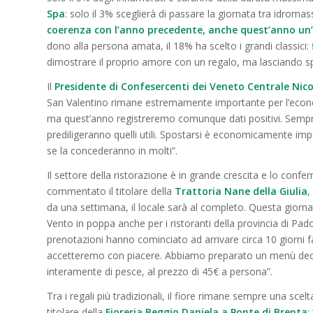
Spa
: solo il 3% sceglierà di passare la giornata tra idrom
coerenza con l’anno precedente, anche quest’anno un
dono alla persona amata, il 18% ha scelto i grandi classici:
dimostrare il proprio amore con un regalo, ma lasciando s
Il
Presidente di Confesercenti dei Veneto Centrale Nico
San Valentino rimane estremamente importante per l’econo
ma quest’anno registreremo comunque dati positivi. Sempre f
prediligeranno quelli utili. Spostarsi è economicamente i
se la concederanno in molti”.
Il settore della ristorazione è in grande crescita e lo confe
commentato il titolare della
Trattoria Nane della Giulia
,
da una settimana, il locale sarà al completo. Questa giorn
Vento in poppa anche per i ristoranti della provincia di Pad
prenotazioni hanno cominciato ad arrivare circa 10 giorni fa
accetteremo con piacere. Abbiamo preparato un menù dedic
interamente di pesce, al prezzo di 45€ a persona”.
Tra i regali più tradizionali, il fiore rimane sempre una sc
titolare della
Fioreria Beggio Daniela a Ponte di Brenta
: