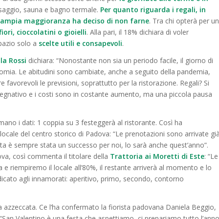
assaggio, sauna e bagno termale.
Per quanto riguarda i regali, in
’ampia maggioranza ha deciso di non farne
. Tra chi opterà per un
fiori, cioccolatini o gioielli
. Alla pari, il 18% dichiara di voler
pazio solo a
scelte utili e consapevoli
.
la Rossi
dichiara: “Nonostante non sia un periodo facile, il giorno di
mia. Le abitudini sono cambiate, anche a seguito della pandemia,
avorevoli le previsioni, soprattutto per la ristorazione. Regali? Si
mpegnativo e i costi sono in costante aumento, ma una piccola pausa
rmano i dati: 1 coppia su 3 festeggerà al ristorante. Così ha
 locale del centro storico di Padova: “Le prenotazioni sono arrivate gi
ata è sempre stata un successo per noi, lo sarà anche quest’anno”.
ova, così commenta il titolare della
Trattoria ai Moretti di Este
: “Le
 e riempiremo il locale all’80%, il restante arriverà al momento e lo
ato agli innamorati: aperitivo, primo, secondo, contorno
elta azzeccata. Ce l’ha confermato la fiorista padovana Daniela Beggio,
 “San Valentino è una festa che aspettiamo, ci prepariamo tutto l’ann