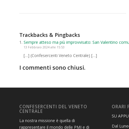
Trackbacks & Pingbacks
Sempre atteso ma più improvvisato: San Valentino comu
13 Febbraio 2024 alle 15:53
[…] (Confesercenti Veneto Centrale) […]
I commenti sono chiusi.
CONFESERCENTI DEL VENETO
ORARI 
CENTRALE
SU APP
La nostra missione è quella di
Dal Luned
rappresentare il mondo delle PMI e di