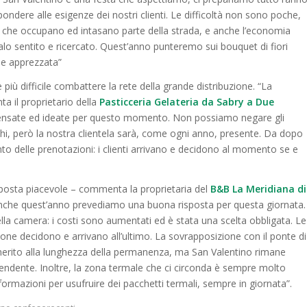
dere alle esigenze dei nostri clienti. Le difficoltà non sono poche,
i che occupano ed intasano parte della strada, e anche l’economia
lo sentito e ricercato. Quest’anno punteremo sui bouquet di fiori
 e apprezzata”
ù difficile combattere la rete della grande distribuzione. “La
 il proprietario della
Pasticceria Gelateria da Sabry a Due
 pensate ed ideate per questo momento. Non possiamo negare gli
chi, però la nostra clientela sarà, come ogni anno, presente. Da dopo
to delle prenotazioni: i clienti arrivano e decidono al momento se e
posta piacevole – commenta la proprietaria del
B&B La Meridiana di
nche quest’anno prevediamo una buona risposta per questa giornata.
a camera: i costi sono aumentati ed è stata una scelta obbligata. Le
ne decidono e arrivano all’ultimo. La sovrapposizione con il ponte di
 merito alla lunghezza della permanenza, ma San Valentino rimane
ndente. Inoltre, la zona termale che ci circonda è sempre molto
formazioni per usufruire dei pacchetti termali, sempre in giornata”.