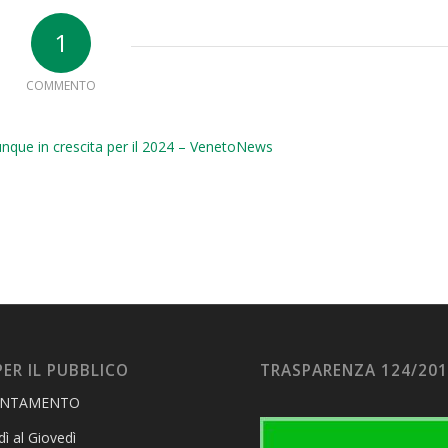
1
COMMENTO
nque in crescita per il 2024 – VenetoNews
PER IL PUBBLICO
TRASPARENZA 124/20
UNTAMENTO
ì al Giovedì