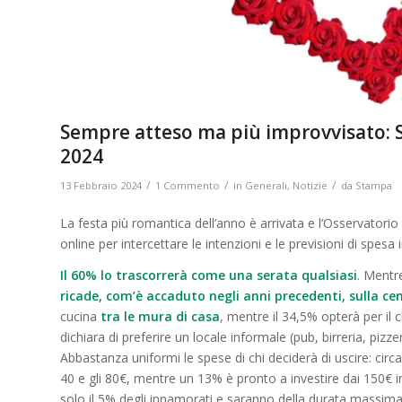
Sempre atteso ma più improvvisato: S
2024
/
/
/
13 Febbraio 2024
1 Commento
in
Generali
,
Notizie
da
Stampa
La festa più romantica dell’anno è arrivata e l’Osservato
online per intercettare le intenzioni e le previsioni di spesa 
Il 60% lo trascorrerà come una serata qualsiasi
. Mentr
ricade, com’è accaduto negli anni precedenti, sulla ce
cucina
tra le mura di casa
, mentre il 34,5% opterà per il 
dichiara di preferire un locale informale (pub, birreria, pizz
Abbastanza uniformi le spese di chi deciderà di uscire: circ
40 e gli 80€, mentre un 13% è pronto a investire dai 150€ i
solo il 5% degli innamorati e saranno della durata massima