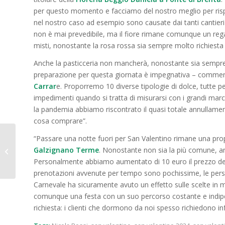
per questo momento e facciamo del nostro meglio per rispon
nel nostro caso ad esempio sono causate dai tanti cantier
non è mai prevedibile, ma il fiore rimane comunque un rega
misti, nonostante la rosa rossa sia sempre molto richiesta
Anche la pasticceria non mancherà, nonostante sia sempre pi
preparazione per questa giornata è impegnativa – commenta
Carrar
e. Proporremo 10 diverse tipologie di dolce, tutte
impedimenti quando si tratta di misurarsi con i grandi mar
la pandemia abbiamo riscontrato il quasi totale annullamen
cosa comprare”.
Lo sportello
“Passare una notte fuori per San Valentino rimane una pro
psicologico di
Galzignano Terme
. Nonostante non sia la più comune, a
Confesercenti per
Personalmente abbiamo aumentato di 10 euro il prezzo dell
combattere le
prenotazioni avvenute per tempo sono pochissime, le perso
situazioni di disagio...
Carnevale ha sicuramente avuto un effetto sulle scelte in
comunque una festa con un suo percorso costante e indipe
richiesta: i clienti che dormono da noi spesso richiedono in