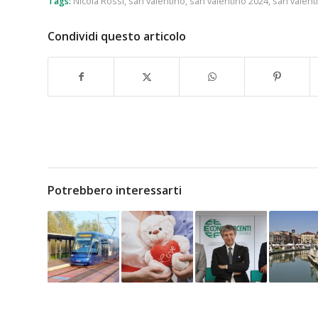
Tags:
Nicola Rossi
,
san valentino
,
san valentino 2024
,
san valent
Condividi questo articolo
Potrebbero interessarti