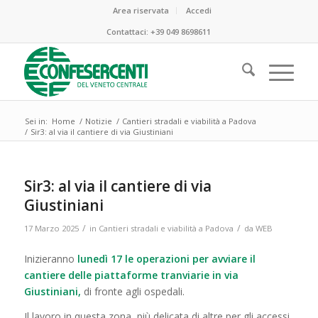
Area riservata
Accedi
Contattaci:
+39 049 8698611
Sei in:
Home
/
Notizie
/
Cantieri stradali e viabilità a Padova
/
Sir3: al via il cantiere di via Giustiniani
Sir3: al via il cantiere di via
Giustiniani
/
/
17 Marzo 2025
in
Cantieri stradali e viabilità a Padova
da
WEB
Inizieranno
lunedì 17 le operazioni per avviare il
cantiere delle piattaforme tranviarie in via
Giustiniani,
di fronte agli ospedali.
Il lavoro in questa zona, più delicata di altre per gli accessi