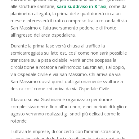
alle strutture sanitarie,
sarà suddiviso in 8 fasi
, come da
planimetria allegata, la prima delle quali durerà circa un
mese e interesserà il tratto compreso tra la rotonda di via
San Massimo e l’attraversamento pedonale di fronte
all’ingresso dell’area ospedaliera.
Durante la prima fase verrà chiusa al traffico la
semicarreggiata sul lato est, così come non sarà possibile
transitare sulla pista ciclabile. Verrà anche sospesa la
circolazione a rotatoria nell’incrocio Giustiniani, Falloppio,
via Ospedale Civile e via San Massimo. Chi arriva da via
San Massimo dovrà quindi obbligatoriamente svoltare a
destra così come chi arriva da via Ospedale Civile.
Il lavoro su via Giustiniani è organizzato per durare
complessivamente fino all’autunno, e nei periodi di luglio e
agosto verranno realizzati gli snodi più delicati come le
rotonde.
Tuttavia le imprese, di concerto con l’amministrazione,
stanno individuando le fasi più critiche in cui potenziare le