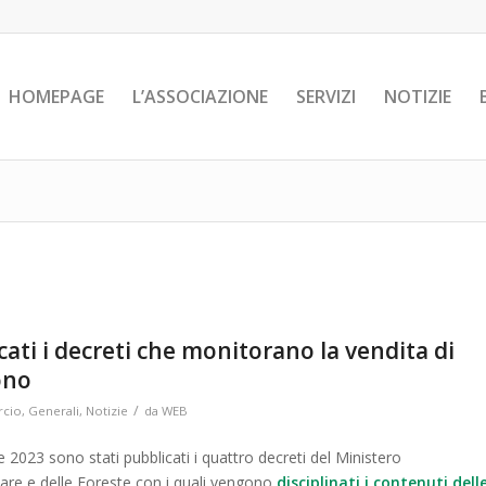
HOMEPAGE
L’ASSOCIAZIONE
SERVIZI
NOTIZIE
icati i decreti che monitorano la vendita di
ono
/
cio
,
Generali
,
Notizie
da
WEB
e 2023 sono stati pubblicati i quattro decreti del Ministero
ntare e delle Foreste con i quali vengono
disciplinati i contenuti dell