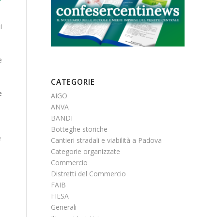
i
e
CATEGORIE
e
AIGO
ANVA
BANDI
Botteghe storiche
e
Cantieri stradali e viabilità a Padova
Categorie organizzate
Commercio
Distretti del Commercio
FAIB
FIESA
Generali