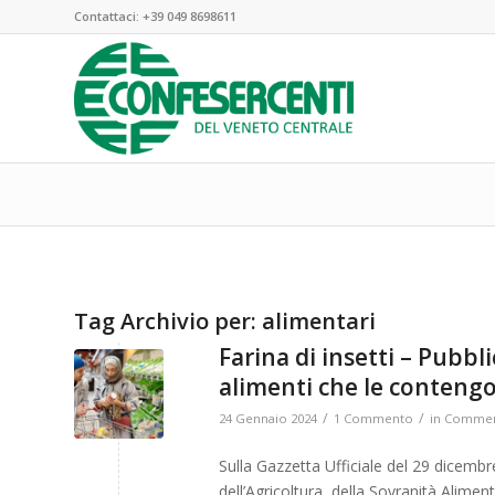
Contattaci:
+39 049 8698611
Tag Archivio per:
alimentari
Farina di insetti – Pubbl
alimenti che le conteng
/
/
24 Gennaio 2024
1 Commento
in
Commer
Sulla Gazzetta Ufficiale del 29 dicembr
dell’Agricoltura, della Sovranità Alime