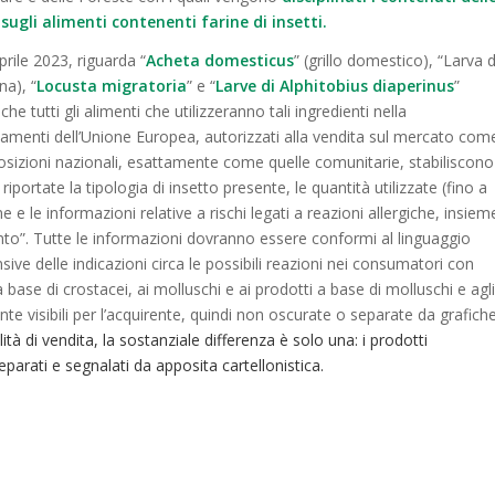
sugli alimenti contenenti farine di insetti.
rile 2023, riguarda “
Acheta domesticus
” (grillo domestico), “Larva d
na), “
Locusta migratoria
” e “
Larve di Alphitobius diaperinus
”
he tutti gli alimenti che utilizzeranno tali ingredienti nella
amenti dell’Unione Europea, autorizzati alla vendita sul mercato com
posizioni nazionali, esattamente come quelle comunitarie, stabiliscono
iportate la tipologia di insetto presente, le quantità utilizzate (fino a
 e le informazioni relative a rischi legati a reazioni allergiche, insiem
to”. Tutte le informazioni dovranno essere conformi al linguaggio
e delle indicazioni circa le possibili reazioni nei consumatori con
a base di crostacei, ai molluschi e ai prodotti a base di molluschi e agli
te visibili per l’acquirente, quindi non oscurate o separate da grafich
ità di vendita, la sostanziale differenza è solo una: i prodotti
arati e segnalati da apposita cartellonistica.