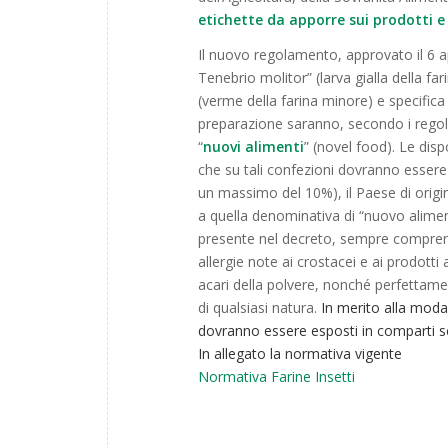
etichette da apporre sui prodotti e 
Il nuovo regolamento, approvato il 6 ap
Tenebrio molitor” (larva gialla della fari
(verme della farina minore) e specifica c
preparazione saranno, secondo i regol
“
nuovi alimenti
” (novel food). Le dis
che su tali confezioni dovranno essere r
un massimo del 10%), il Paese di origine
a quella denominativa di “nuovo alimen
presente nel decreto, sempre comprensiv
allergie note ai crostacei e ai prodotti 
acari della polvere, nonché perfettamen
di qualsiasi natura.
In merito alla modal
dovranno essere esposti in comparti sep
In allegato la normativa vigente
Normativa Farine Insetti