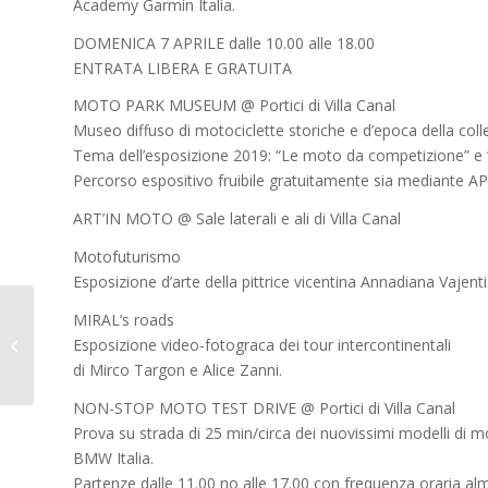
Academy Garmin Italia.
DOMENICA 7 APRILE dalle 10.00 alle 18.00
ENTRATA LIBERA E GRATUITA
MOTO PARK MUSEUM @ Portici di Villa Canal
Museo diffuso di motociclette storiche e d’epoca della colle
Tema dell’esposizione 2019: “Le moto da competizione” e 
Percorso espositivo fruibile gratuitamente sia mediante AP
ART’IN MOTO @ Sale laterali e ali di Villa Canal
Motofuturismo
Esposizione d’arte della pittrice vicentina Annadiana Vajenti
MIRAL’s roads
Fiera del turismo Incoming Italia a
Esposizione video-fotogra­ca dei tour intercontinentali
Ottobre
di Mirco Targon e Alice Zanni.
NON-STOP MOTO TEST DRIVE @ Portici di Villa Canal
Prova su strada di 25 min/circa dei nuovissimi modelli di
BMW Italia.
Partenze dalle 11.00 ­no alle 17.00 con frequenza oraria al