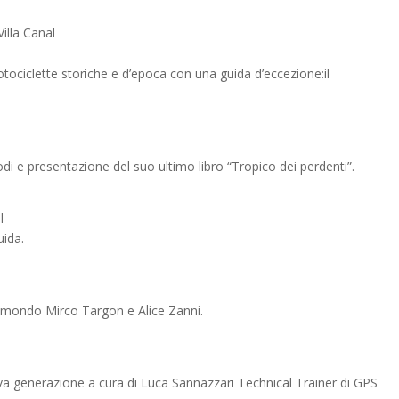
illa Canal
motociclette storiche e d’epoca con una guida d’eccezione:il
di e presentazione del suo ultimo libro “Tropico dei perdenti”.
l
uida.
iramondo Mirco Targon e Alice Zanni.
ova generazione a cura di Luca Sannazzari Technical Trainer di GPS