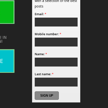
with a selection of the best
posts
Email:
*
Mobile number:
*
I IN
NI
Name:
*
Last name:
*