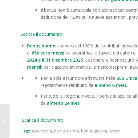
Il bonus non è cumulabile con altri esoneri contr
deduzione del 120% sulle nuove assunzioni, previs
Scarica il documento
Bonus donne
: esonero del
100% dei contributi previde
di
650 euro mensili
a lavoratrice, a favore dei datori 
2024 e il 31 dicembre 2025
. L’esonero è riconosciuto
mensili
per ciascuna lavoratrice, al netto dei premi INAI
Per le sole assunzioni effettuate nella
ZES Unica
regolarmente retribuito da
almeno 6 mesi.
Per tutte le Regioni, invece, il bonus si applica 
da
almeno 24 mesi
Comune di Curtarolo.
Scarica il documento
Commercio su Area
Pubblica
Tags:
assunzioni
,
bonus donne
,
bonus giovani
,
lavoro