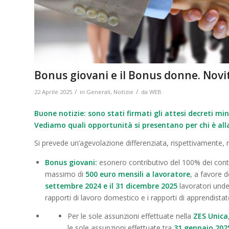
Bonus giovani e il Bonus donne. Novit
/
/
22 Aprile 2025
in
Generali
,
Notizie
da
WEB
Buone notizie: sono stati firmati gli attesi decreti mi
Vediamo quali opportunità si presentano per chi è alla
Si prevede un’agevolazione differenziata, rispettivamente, nel
Bonus giovani:
esonero contributivo del 100% dei cont
massimo di
500 euro mensili a lavoratore
, a favore 
settembre 2024 e il 31 dicembre 2025
lavoratori unde
rapporti di lavoro domestico e i rapporti di apprendistat
Per le sole assunzioni effettuate nella
ZES Unica
le sole assunzioni effettuate tra
31 gennaio 202