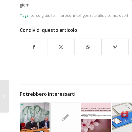
giorni
Tags:
corso gratuito
,
imprese
,
intelligenza artificiale
,
microsoft
Condividi questo articolo
Polizze anti-catastrofe:
Potrebbero interessarti
Governo valuta
proroga