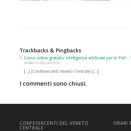
Trackbacks & Pingbacks
Corso online gratuito: intelligenza artificiale per le PMI
24 Marzo 2025 alle 8:53
[…] (Confesercenti Veneto Centrale) […]
I commenti sono chiusi.
CONFESERCENTI DEL VENETO
ORARI 
CENTRALE