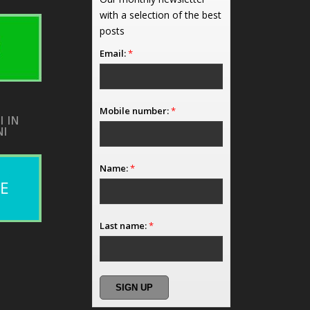
with a selection of the best
posts
Email:
*
Mobile number:
*
I IN
NI
Name:
*
Last name:
*