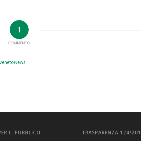
1
COMMENTO
 – VenetoNews
PER IL PUBBLICO
TRASPARENZA 124/20