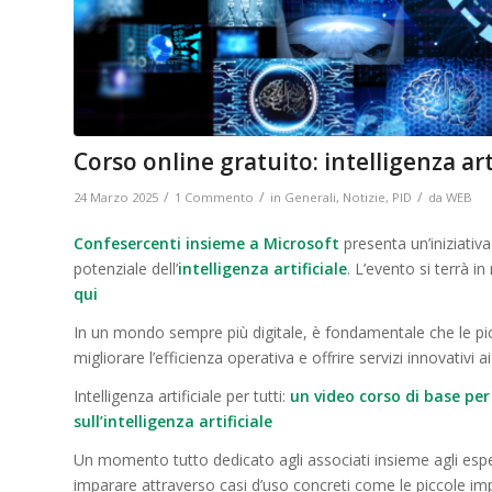
Corso online gratuito: intelligenza art
/
/
/
24 Marzo 2025
1 Commento
in
Generali
,
Notizie
,
PID
da
WEB
Confesercenti insieme a Microsoft
presenta un’iniziativa
potenziale dell’
intelligenza artificiale
. L’evento si terrà i
qui
In un mondo sempre più digitale, è fondamentale che le pic
migliorare l’efficienza operativa e offrire servizi innovativi ai 
Intelligenza artificiale per tutti:
un video corso di base pe
sull’intelligenza artificiale
Un momento tutto dedicato agli associati insieme agli esper
imparare attraverso casi d’uso concreti come le piccole impre