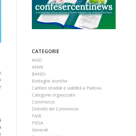
CATEGORIE
AIGO
ANVA
i
BANDI
i
Botteghe storiche
e
Cantieri stradali e viabilità a Padova
Categorie organizzate
Commercio
Distretti del Commercio
FAIB
i
FIESA
a
Generali
è