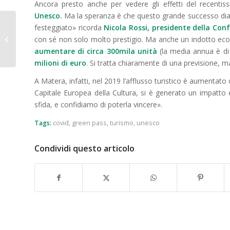
Ancora presto anche per vedere gli effetti del recentis
Unesco.
Ma la speranza è che questo grande successo dia 
festeggiato» ricorda
Nicola Rossi, presidente della Con
Prorogata fino al 30
settembre la copertura
con sé non solo molto prestigio. Ma anche un indotto e
covid Hygeia
aumentare di circa 300mila unità
(la media
annua
è di
milioni di euro
. Si tratta chiaramente di una previsione, m
A Matera, infatti, nel 2019 l’afflusso turistico è aumentato 
Capitale Europea della Cultura, si è generato un impatt
sfida,
e confidiamo di poterla vincere
».
Tags:
covid
,
green pass
,
turismo
,
unesco
Condividi questo articolo