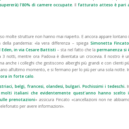
 supererà) l’80% di camere occupate
. Il
fatturato atteso è pari 
corso molte strutture non hanno mai riaperto. E ancora appare lontano i
ima della pandemia: «la vera differenza – spiega
Simonetta Fincato
l Eden, in via Cesare Battisti
– sta nel fatto che la
permanenza si 
 a 3 notti, mentre ora Padova è diventata un crocevia.
Il nostro è u
ma anche i
colleghi che gestiscono alberghi più grandi e con clienti pi
ano all’ultimo momento, e si fermano per lo più per una sola notte. I
ora in forte calo
.
striaci, belgi, francesi, olandesi, bulgari. Pochissimi i tedeschi.
I
e
molti italiani che evidentemente quest’anno hanno scelto i
ulle prenotazioni
» assicura Fincato «cancellazioni non ne abbiam
telefonato per avere informazioni
».