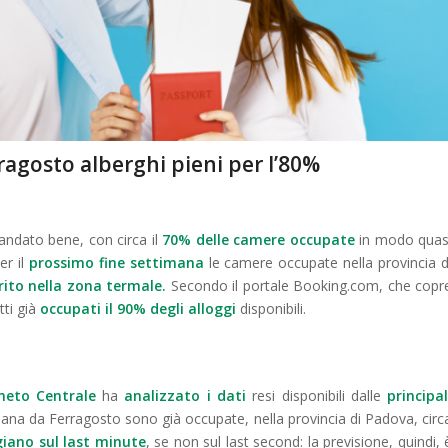
rragosto alberghi pieni per l’80%
andato bene, con circa il
70% delle camere occupate
in modo quas
er il
prossimo fine settimana
le camere occupate nella provincia d
rito nella zona termale.
S
econdo il portale Booking.com, che copr
tti già
occupati il
90% degli alloggi
disponibili.
neto Centrale
ha
analizzato
i dati
resi disponibili dalle
principal
timana da Ferragosto
sono già
occupate, nella provincia di Padova, circ
giano
sul
last minute
, se non sul
last second
: la previsione, quindi, 