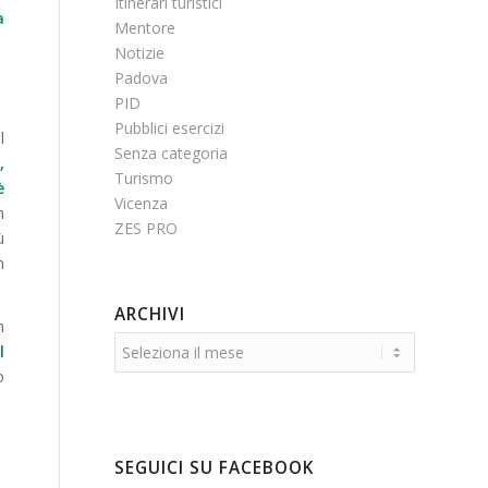
Itinerari turistici
a
Mentore
Notizie
Padova
PID
Pubblici esercizi
l
Senza categoria
,
Turismo
è
Vicenza
n
ZES PRO
ù
n
ARCHIVI
n
l
o
SEGUICI SU FACEBOOK