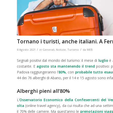
Tornano i turisti, anche italiani. A Fe
/
/
8 Agosto 2021
in
Generali
,
Notizie
,
Turismo
da
WEB
Segnali positivi dal mondo del turismo: il mese di
luglio
è 
costante. E
agosto
sta mantenendo
il trend
positivo: p
Padova raggiungeranno l’
80%
, con
probabile tutto esau
44 dei 76 alberghi di Abano, per il 14 e 15
agosto
sono infa
Alberghi pieni all’80%
L’
Osservatorio Economico della Confesercenti
del Ve
olta
(online travel agency), da cui risulta che ad una set
il 70% delle camere.
M
a quest’anno
le
prenotazioni viag