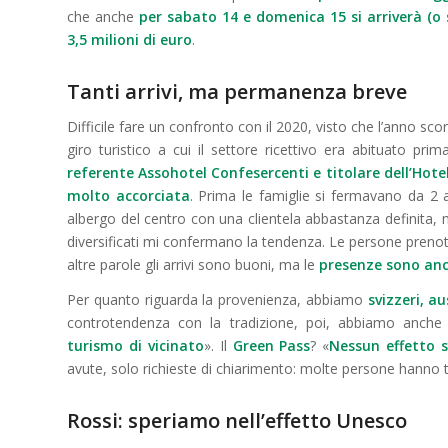
che anche
per
sabato
14 e
domenica
15 si arriverà (o
3,5 milioni di euro
.
Tanti arrivi, ma permanenza breve
Difficile fare un confronto con il 2020, visto che l’anno s
giro turistico a cui il settore ricettivo era abituato pr
referente Assohotel Confesercenti
e
titolare dell’Hote
molto accorciata
. Prima le famiglie si fermavano da 2
albergo del centro con una clientela abbastanza definita, 
diversificati mi confermano la tendenza. Le persone prenot
altre parole gli arrivi sono buoni, ma le
presenze sono anc
Per quanto riguarda la provenienza, abbiamo
svizzeri, au
controtendenza con la tradizione, poi, abbiamo anch
turismo di vicinato
». Il
Green Pass
? «
Nessun effetto s
avute, solo richieste
di chiarimento: molte persone hanno 
Rossi: speriamo nell’effetto Unesco