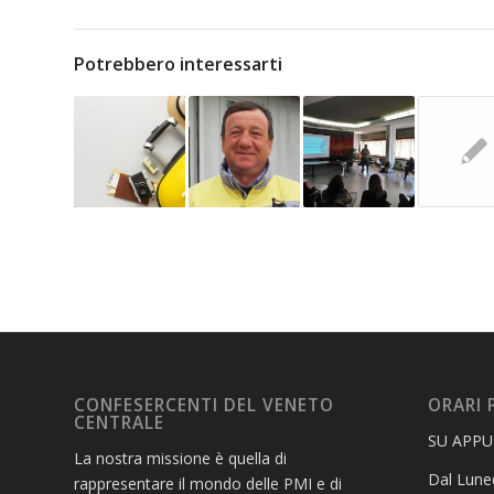
Potrebbero interessarti
CONFESERCENTI DEL VENETO
ORARI 
CENTRALE
SU APP
La nostra missione è quella di
Dal Luned
rappresentare il mondo delle PMI e di