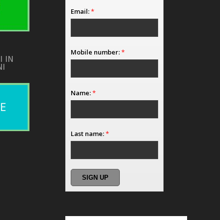
Email:
*
Mobile number:
*
I IN
NI
Name:
*
Last name:
*